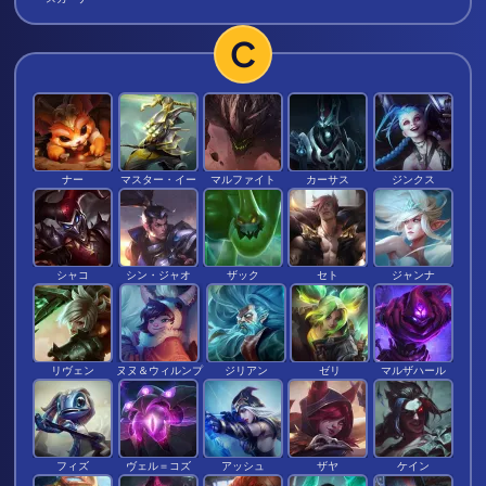
C
ナー
マスター・イー
マルファイト
カーサス
ジンクス
シャコ
シン・ジャオ
ザック
セト
ジャンナ
リヴェン
ヌヌ＆ウィルンプ
ジリアン
ゼリ
マルザハール
フィズ
ヴェル＝コズ
アッシュ
ザヤ
ケイン