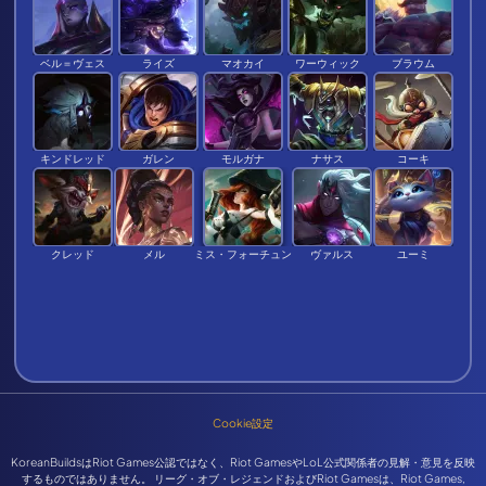
ベル＝ヴェス
ライズ
マオカイ
ワーウィック
ブラウム
キンドレッド
ガレン
モルガナ
ナサス
コーキ
クレッド
メル
ミス・フォーチュン
ヴァルス
ユーミ
Cookie設定
KoreanBuildsはRiot Games公認ではなく、Riot GamesやLoL公式関係者の見解・意見を反映
するものではありません。 リーグ・オブ・レジェンドおよびRiot Gamesは、Riot Games,