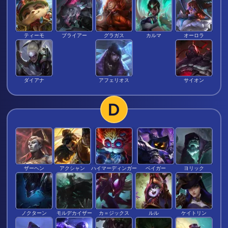
ティーモ
ブライアー
グラガス
カルマ
オーロラ
ダイアナ
アフェリオス
サイオン
D
ザーヘン
アクシャン
ハイマーディンガー
ベイガー
ヨリック
ノクターン
モルデカイザー
カ＝ジックス
ルル
ケイトリン