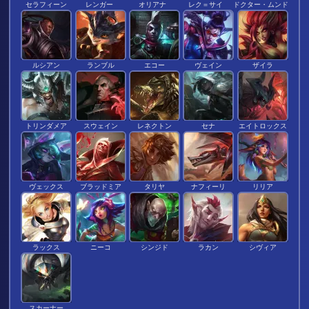
セラフィーン
レンガー
オリアナ
レク＝サイ
ドクター・ムンド
ルシアン
ランブル
エコー
ヴェイン
ザイラ
トリンダメア
スウェイン
レネクトン
セナ
エイトロックス
ヴェックス
ブラッドミア
タリヤ
ナフィーリ
リリア
ラックス
ニーコ
シンジド
ラカン
シヴィア
スカーナー