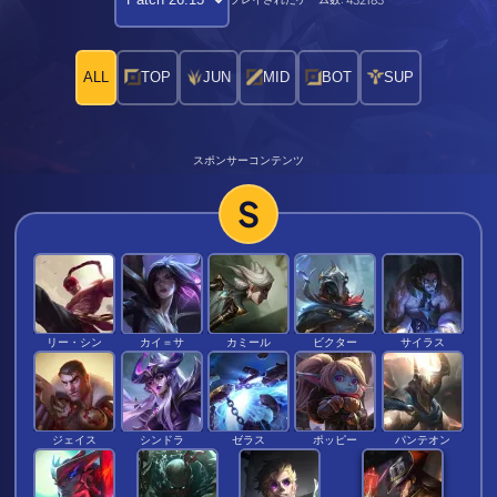
ALL
TOP
JUN
MID
BOT
SUP
スポンサーコンテンツ
S
リー・シン
カイ＝サ
カミール
ビクター
サイラス
ジェイス
シンドラ
ゼラス
ポッピー
パンテオン