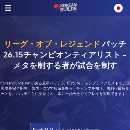
リーグ・オブ・レジェンド
パッチ
26.15
チャンピオンティアリスト -
メタを制する者が試合を制す
Koreanbuilds.netが誇る最新パッチ
26.15
のLoLチャンプティアリストで、現
環境を完全把握。 韓国ソロQで猛威を振るうチャンプを知り、勝利へ最短ル
ートを。 パッチごとに更新され、常に一歩先を行くプレイを実現できます。
プレイされたゲーム数:
432183