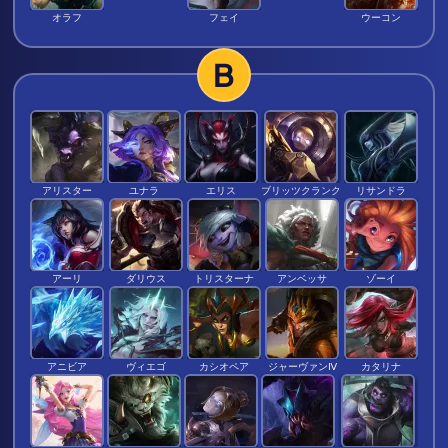
オラフ
フェイ
ウーコン
B
アリスター
ユナラ
エリス
ブリッツクランク
リサンドラ
アーリ
ダリウス
トリスターナ
アンベッサ
ゾーイ
アニビア
ヴィエゴ
カシオペア
ジャーヴァンⅣ
カタリナ