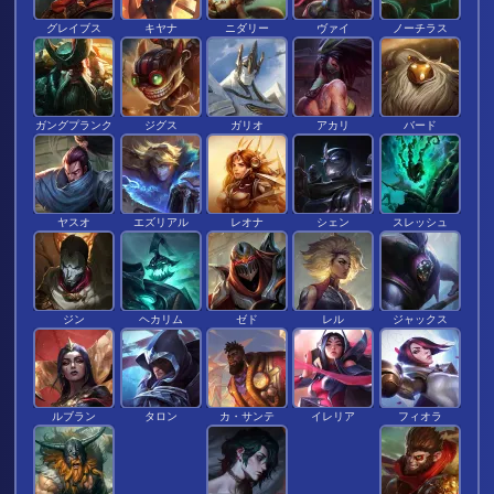
グレイブス
キヤナ
ニダリー
ヴァイ
ノーチラス
ガングプランク
ジグス
ガリオ
アカリ
バード
ヤスオ
エズリアル
レオナ
シェン
スレッシュ
ジン
ヘカリム
ゼド
レル
ジャックス
ルブラン
タロン
カ・サンテ
イレリア
フィオラ